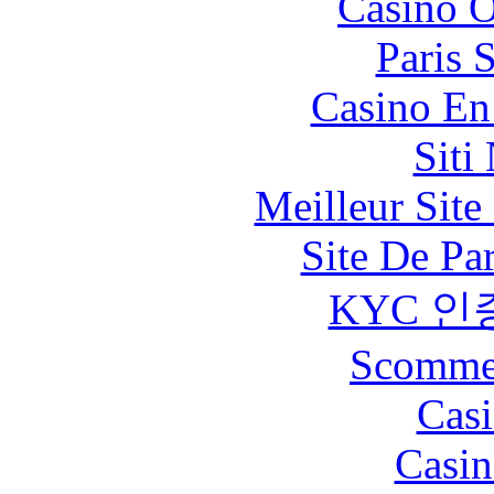
Casino O
Paris 
Casino En
Siti
Meilleur Sit
Site De Pa
KYC 인
Scommes
Casi
Casin