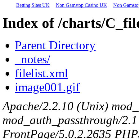
Betting Sites UK
Non Gamstop Casino UK
Non Gamstop
Index of /charts/C_fil
Parent Directory
_notes/
filelist.xml
image001.gif
Apache/2.2.10 (Unix) mod_
mod_auth_passthrough/2.1
FrontPage/5.0.2.2635 PHP/