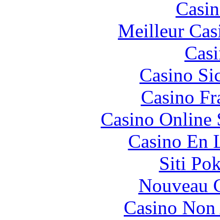
Casin
Meilleur Cas
Casi
Casino S
Casino Fr
Casino Online
Casino En 
Siti Po
Nouveau C
Casino Non