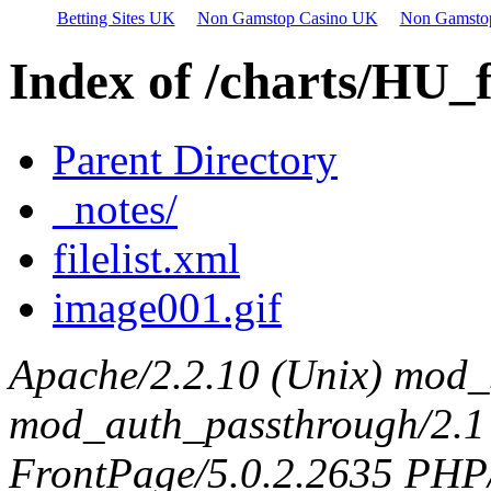
Betting Sites UK
Non Gamstop Casino UK
Non Gamstop
Index of /charts/HU_f
Parent Directory
_notes/
filelist.xml
image001.gif
Apache/2.2.10 (Unix) mod_
mod_auth_passthrough/2.1
FrontPage/5.0.2.2635 PHP/