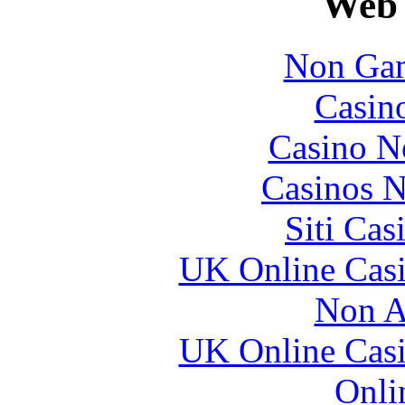
Web 
Non Gam
Casin
Casino N
Casinos 
Siti Ca
UK Online Cas
Non A
UK Online Cas
Onli