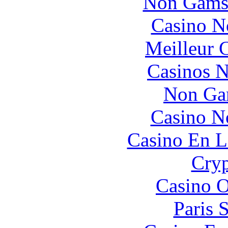
Non Gams
Casino N
Meilleur 
Casinos 
Non Ga
Casino N
Casino En L
Cryp
Casino O
Paris 