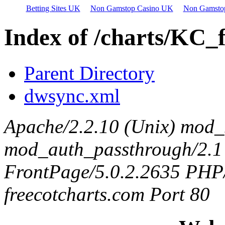
Betting Sites UK
Non Gamstop Casino UK
Non Gamstop
Index of /charts/KC_f
Parent Directory
dwsync.xml
Apache/2.2.10 (Unix) mod_
mod_auth_passthrough/2.1
FrontPage/5.0.2.2635 PHP/
freecotcharts.com Port 80