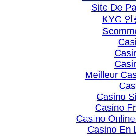
Site De Pa
KYC 
Scomme
Cas
Casi
Casi
Meilleur Ca
Cas
Casino S
Casino Fr
Casino Online
Casino En 