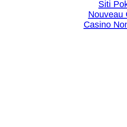
Siti P
Nouveau 
Casino Non