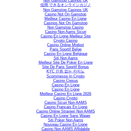
Non Gamstop Casinos UK
信用 できるオンラインカジノ
Non Gamstop Casinos UK
Casino Not On Gamstop
Meilleur Casino En Ligne
Casinos Not On Gamstop
Non Gamstop Casino
Casino Non Aams Sicuri
Casino En Ligne Meilleur Site
Crypto Casino
Casino Online Migliori
Paris Sportif Belge
Casino En Ligne Belgique
Siti Non Aams
Meilleur Site De Poker En Ligne
Site De Paris Sportif Bonus
KYC 인증 없는 카지노
Scommesse In Crypto
Casino Cresus
Casino En Ligne
Casino En Ligne
Meilleur Casino En Ligne 2026
Casino Crypto
Casino Sicuri Non AAMS
Casino Francais En Ligne
Casino Online Stranieri Non AAMS
Casino En Ligne Sans Wager
Siti Poker Non Aams
Nouveau Casino En Ligne
Casino Non AAMS Affidabile