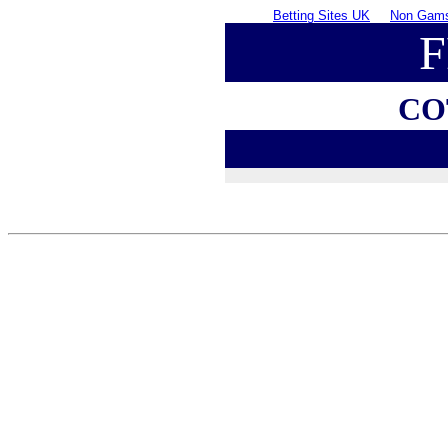
Betting Sites UK
Non Gams
F
CO