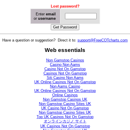
Lost password?
Enter
email
or
username
Have a question or suggestion? Direct it to:
support@FreeCOTcharts.com
Web essentials
Non Gamstop Casinos
Casino Non Aams
Casino Not On Gamstop
Casinos Not On Gamstop
Siti Casino Non Aams
UK Online Casinos Not On Gamstop
Non Aams Casino
UK Online Casinos Not On Gamstop
Online Casinos
Non Gamstop Casinos UK
Non Gamstop Casino Sites UK
UK Casino Not On Gamstop
Non Gamstop Casino Sites UK
Top UK Casinos Not On Gamstop
オンラインカジノ サイト
UK Casinos Not On Gamstop